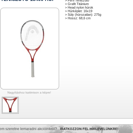
> Férfi Teniszütő
> Grafit Titánium
> Head nylon húrok
> Húrképlet: 16x19
> Súly (húrozatlan): 275g
> Hossz: 68,6 cm
Nagyításhoz kattintson a képre!
em szeretne lemaradni akcióinkról?
IRATKOZZON FEL HÍRLEVELÜNKRE!