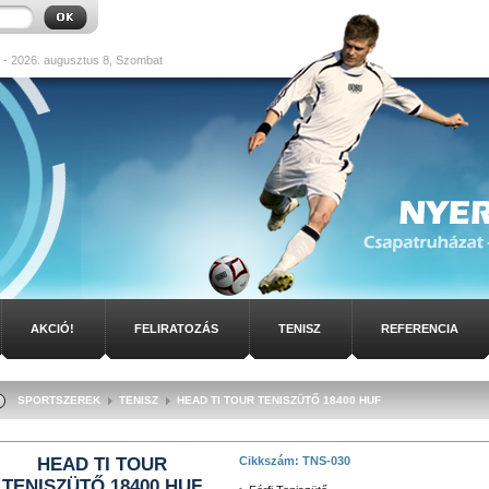
- 2026. augusztus 8, Szombat
AKCIÓ!
FELIRATOZÁS
TENISZ
REFERENCIA
SPORTSZEREK
TENISZ
HEAD TI TOUR TENISZÜTŐ 18400 HUF
HEAD TI TOUR
Cikkszám: TNS-030
TENISZÜTŐ 18400 HUF