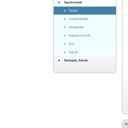
Sportszerek
Tenisz
Futball labdák
Kézilabdák
Kapuskesztyűk
Box
Egyéb
Serlegek, érmek
N