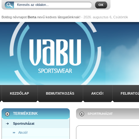
Boldog névnapot
Berta
nevű kedves látogatóinknak!
- 2026. augusztus 6, Csütörtök
KEZDŐLAP
BEMUTATKOZÁS
AKCIÓ!
FELIRATO
TERMÉKEINK
SPORTRUHÁZAT
Sportruházat
Akció!