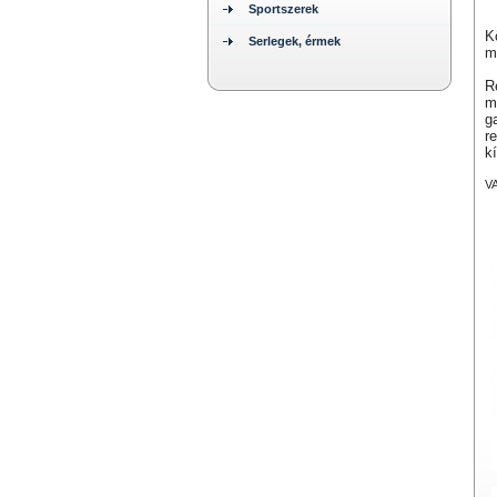
Sportszerek
K
Serlegek, érmek
m
R
m
g
r
k
V