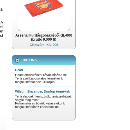
nk
 A
mi
an
st
Arsenal Fürdőszobakilépő KIL-000
(bruttó 9.000 ft)
Cikkszám: KIL-000
HÍREINK
Head
Head teniszütőkkel bővült kínálatunk!
Tenisszel kapcsolatos termékeink
megtekintésükhöz klikkeljen!
Wilson, Slazenger, Dunlop termékek
Teniszlabdák, teniszütők, teniszruházat.
Vegye meg most!
Folyamatosan bővülő választékunk
megtekintéséhez kattintson ide!