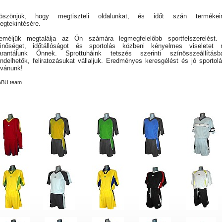
öszönjük, hogy megtiszteli oldalunkat, és időt szán termékei
egtekintésére.
eméljük megtalálja az Ön számára legmegfelelőbb sportfelszerelést.
inőséget, időtállóságot és sportolás közbeni kényelmes viseletet 
arantálunk Önnek. Sprottuháink tetszés szerinti színösszeállításb
endelhetők, feliratozásukat vállaljuk. Eredményes keresgélést és jó sportolá
ívánunk!
ABU team